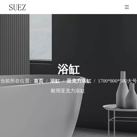
浴缸
当前所在位置:
首页
/
浴缸
/
亚克力浴缸
/
1700*800*580大号
耐用亚克力浴缸