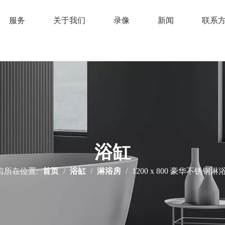
服务
关于我们
录像
新闻
联系
浴缸
前所在位置:
首页
/
浴缸
/
淋浴房
/
1200 x 800 豪华不锈钢淋