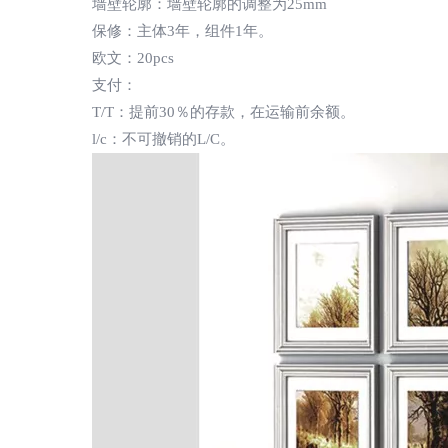
墙壁轮廓：墙壁轮廓的调整为25mm
保修：主体3年，组件1年。
欧文：20pcs
支付：
T/T：提前30％的存款，在运输前余额。
l/c：不可撤销的L/C。