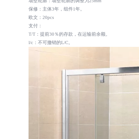
墙壁轮廓：墙壁轮廓的调整为25mm
保修：主体3年，组件1年。
欧文：20pcs
支付：
T/T：提前30％的存款，在运输前余额。
l/c：不可撤销的L/C。