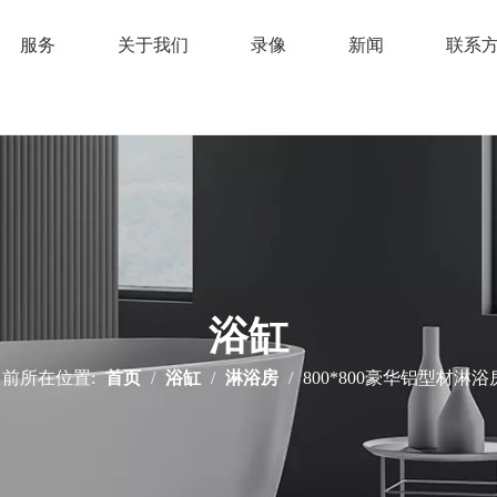
服务
关于我们
录像
新闻
联系
浴缸
当前所在位置:
首页
/
浴缸
/
淋浴房
/
800*800豪华铝型材淋浴