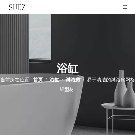
浴缸
当前所在位置:
首页
/
浴缸
/
淋浴房
/
易于清洁的淋浴房网格
铝型材