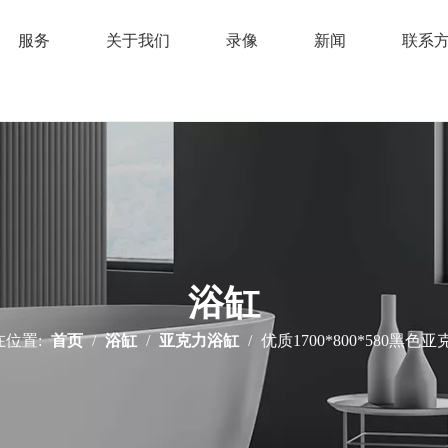
服务
关于我们
录像
新闻
联系
浴缸
位置:
首页
/
浴缸
/
亚克力浴缸
/
优质1700*800*580黑色