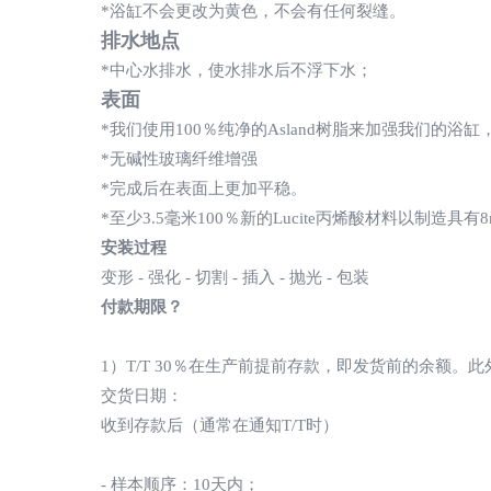
*浴缸不会更改为黄色，不会有任何裂缝。
排水地点
*中心水排水，使水排水后不浮下水；
表面
*我们使用100％纯净的Asland树脂来加强我们的
*无碱性玻璃纤维增​​强
*完成后在表面上更加平稳。
*至少3.5毫米100％新的Lucite丙烯酸材料以制造
安装过程
变形 - 强化 - 切割 - 插入 - 抛光 - 包装
付款期限？
1）T/T 30％在生产前提前存款，即发货前的余额。此
交货日期：
收到存款后（通常在通知T/T时）
- 样本顺序：10天内；