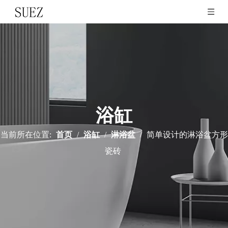
浴缸
当前所在位置:
首页
/
浴缸
/
淋浴盆
/
简单设计的淋浴盆方形
瓷砖