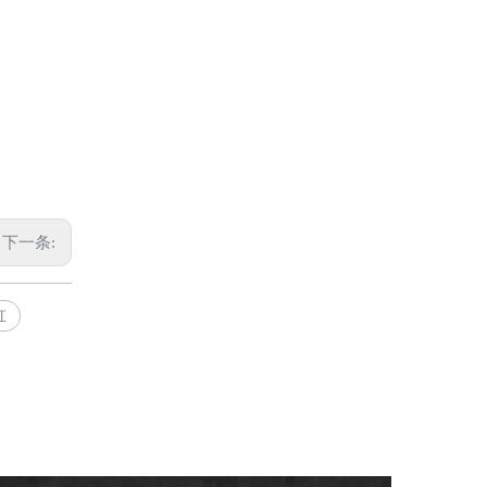
下一条:
缸