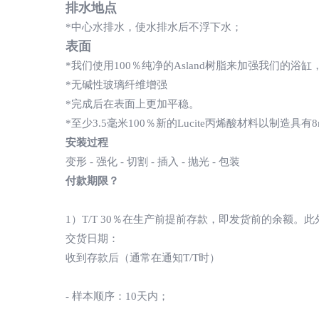
排水地点
*中心水排水，使水排水后不浮下水；
表面
*我们使用100％纯净的Asland树脂来加强我们的
*无碱性玻璃纤维增​​强
*完成后在表面上更加平稳。
*至少3.5毫米100％新的Lucite丙烯酸材料以制造
安装过程
变形 - 强化 - 切割 - 插入 - 抛光 - 包装
付款期限？
1）T/T 30％在生产前提前存款，即发货前的余额。此
交货日期：
收到存款后（通常在通知T/T时）
- 样本顺序：10天内；