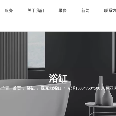
服务
关于我们
录像
新闻
联系
浴缸
位置:
首页
/
浴缸
/
亚克力浴缸
/
光泽1500*750*580 灰色