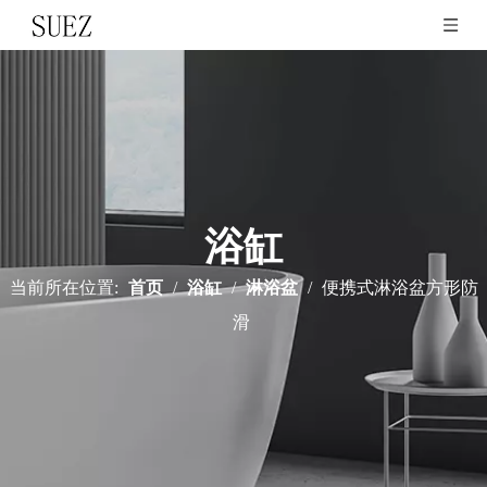
浴缸
当前所在位置:
首页
/
浴缸
/
淋浴盆
/
便携式淋浴盆方形防
滑