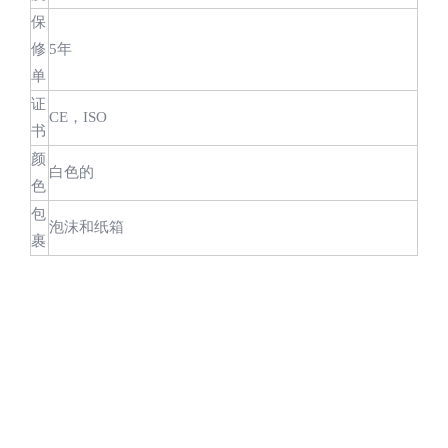
保
修
5年
单
证
CE，ISO
书
颜
白色的
色
包
泡沫和纸箱
裹