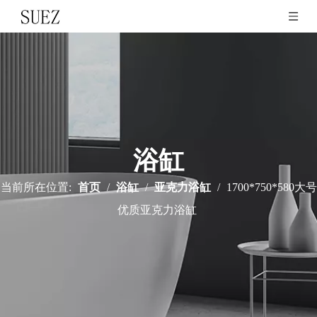
浴缸
当前所在位置:
首页
/
浴缸
/
亚克力浴缸
/
1700*750*580大号
优质亚克力浴缸